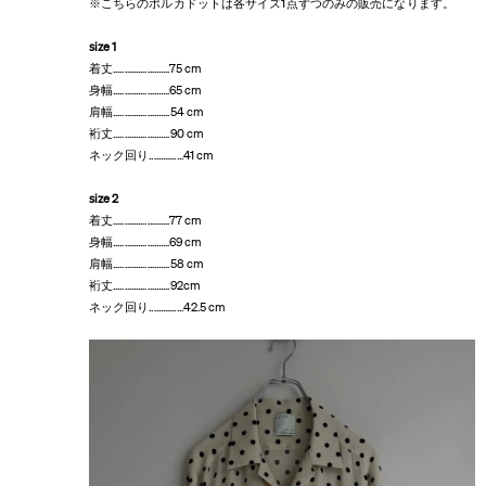
※こちらのポルカドットは各サイズ1点ずつのみの販売になります。
size 1
着丈
.........................75 cm
身幅
.........................65 cm
肩幅
.........................54 cm
裄丈
.........................90 cm
ネック回り
...............41 cm
size 2
着丈
.........................77 cm
身幅
.........................69 cm
肩幅
.........................58 cm
裄丈
.........................92cm
ネック回り
...............42.5 cm